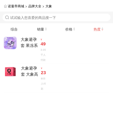
诺曼帝商城 >
品牌大全 >
大象
综合
销量
价格
热度
大象避孕
¥
49
套 果冻系
3.05
列哎呦果
千人
冻款3只装/
付款
10支装
大象避孕
¥
【货号XB
23
套 大象高
Y-
805
潮系列女
人付
生款2只/10
款
只装【货
号XBY-0