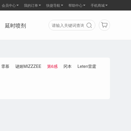
会员中心
我的订单
快捷导航
帮助中心
手机商城
延时喷剂
霏慕
谜姬MIZZZEE
第6感
冈本
Leten雷霆