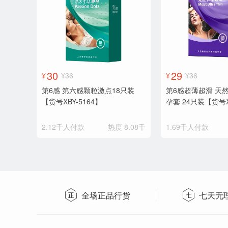
30
29
¥
¥36
¥
¥36
第6感 第六感颗粒激点18只装
第6感超薄超滑 天
【货号XBY-5164】
孕套 24只装【货号X
2.12千人付款
热度 8.08千
1.69千人付款
全场正品行货
七天无