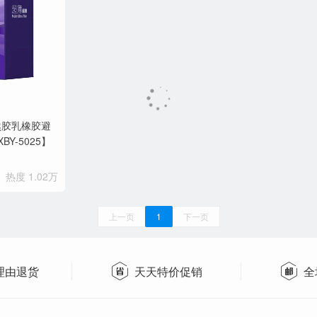
然胶乳橡胶避
BY-5025】
热度 1.02万
上一页
1
下一页
理由退货
天天特价促销
全