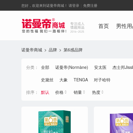
您好，欢迎来到诺曼帝商城！
请登录
|
免费注册
首页
男性用
诺曼帝商城
品牌
> 第6感品牌
>
分类：
全部
诺曼帝(Normàne)
安太医
杰士邦Jiss
史黛丝
大象
对子哈特
TENGA
排序：
默认
价格
销量
热度